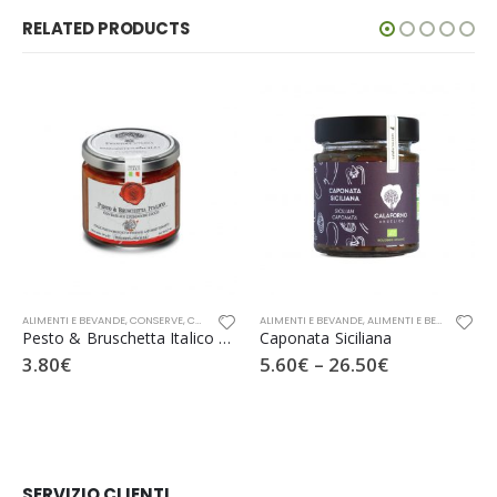
RELATED PRODUCTS
,
SOTTOSALE
ALIMENTI E BEVANDE
,
CONSERVE
,
CREME E PATÈ
,
ALIMENTI E BEVANDE
SEGRETI DI SICILIA
,
ALIMENTI E BEVANDE BIO
,
Pesto & Bruschetta Italico con basilico e pomodoro fresco
Caponata Siciliana
3.80
€
5.60
€
–
26.50
€
SERVIZIO CLIENTI