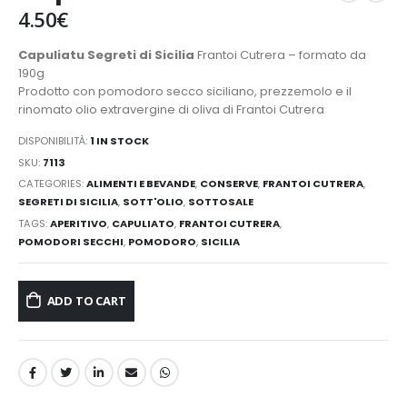
4.50
€
Capuliatu Segreti di Sicilia
Frantoi Cutrera – formato da
190g
Prodotto con pomodoro secco siciliano, prezzemolo e il
rinomato olio extravergine di oliva di Frantoi Cutrera
DISPONIBILITÀ:
1 IN STOCK
SKU:
7113
CATEGORIES:
ALIMENTI E BEVANDE
,
CONSERVE
,
FRANTOI CUTRERA
,
SEGRETI DI SICILIA
,
SOTT'OLIO
,
SOTTOSALE
TAGS:
APERITIVO
,
CAPULIATO
,
FRANTOI CUTRERA
,
POMODORI SECCHI
,
POMODORO
,
SICILIA
ADD TO CART