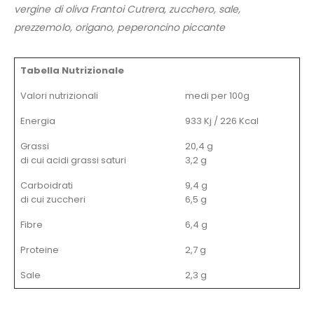
vergine di oliva Frantoi Cutrera, zucchero, sale,
prezzemolo, origano, peperoncino piccante
Tabella Nutrizionale
Valori nutrizionali
medi per 100g
Energia
933 Kj / 226 Kcal
Grassi
20,4 g
di cui acidi grassi saturi
3,2 g
Carboidrati
9,4 g
di cui zuccheri
6,5 g
Fibre
6,4 g
Proteine
2,7 g
Sale
2,3 g