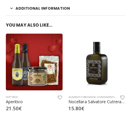
ADDITIONAL INFORMATION
YOU MAY ALSO LIKE…
GIFT BOX
ALIMENTI E BEVANDE
,
CONDIMENTI
,
FRANTOI C
Aperitivo
Nocellara Salvatore Cutrera Olio Extra Vergine di Oliva
21.50
€
15.80
€