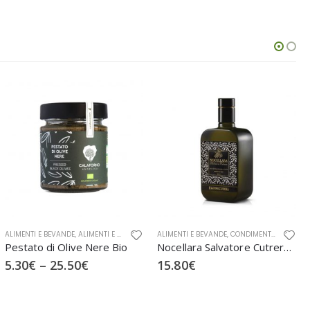
A
,
ALIMENTI E BEVANDE
SOTTOSALE
,
ALIMENTI E BEVANDE BIO
ALIMENTI E BEVANDE
,
BIO
,
CALAFORNO
,
CONSERVE
,
CONDIMENTI
,
CREME E PAT
,
FRANTOI
Pestato di Olive Nere Bio
Nocellara Salvatore Cutrera Olio Extra Vergine di Oliva
5.30
€
–
25.50
€
15.80
€