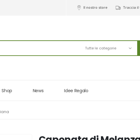
Il nostro store
Traccia il
Tutte le categorie
Shop
News
Idee Regalo
liana
Caponata di Melanzan