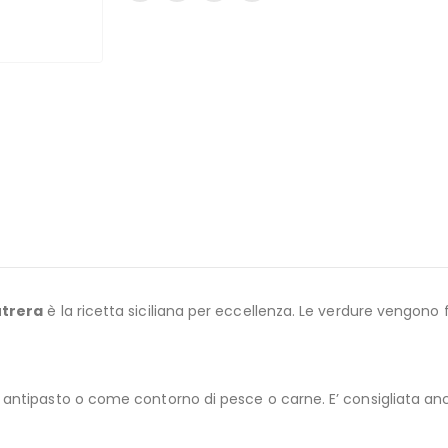
utrera
è la ricetta siciliana per eccellenza. Le verdure vengono fri
antipasto o come contorno di pesce o carne. E’ consigliata an