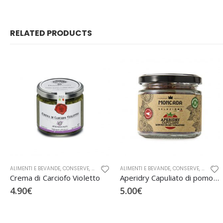
RELATED PRODUCTS
I CUTRERA
ALIMENTI E BEVANDE
,
SEGRETI DI SICILIA
,
CONSERVE
,
SOTT'OLIO
,
CREME E PATÈ
ALIMENTI E BEVANDE
,
FRANTOI CUTRERA
,
CONSERVE
,
SEGRETI DI SICILIA
,
MONCA
Crema di Carciofo Violetto
Aperidry Capuliato di pomodoro
4.90
€
5.00
€