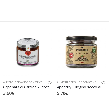
DA
,
ALIMENTI E BEVANDE
SOTTOSALE
,
CONSERVE
,
FRANTOI CUTRERA
ALIMENTI E BEVANDE
,
SEGRETI DI SICILIA
,
CONSERVE
,
SOTT'OLIO
,
MONCAD
Caponata di Carciofi – Ricetta tradizionale Siciliana
Aperidry Ciliegino secco al naturale
3.60
€
5.70
€