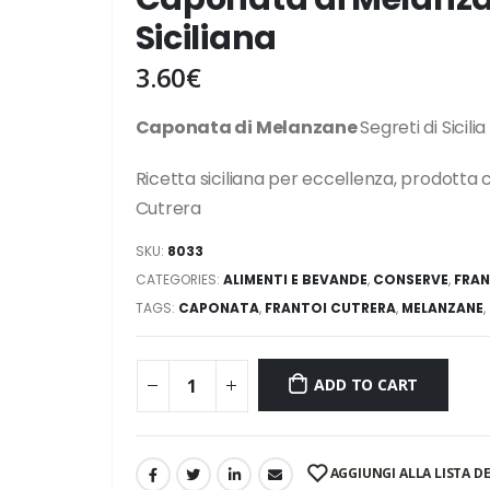
Siciliana
3.60
€
Caponata di Melanzane
Segreti di Sicil
Ricetta siciliana per eccellenza, prodotta co
Cutrera
SKU:
8033
CATEGORIES:
ALIMENTI E BEVANDE
,
CONSERVE
,
FRAN
TAGS:
CAPONATA
,
FRANTOI CUTRERA
,
MELANZANE
,
ADD TO CART
AGGIUNGI ALLA LISTA DE