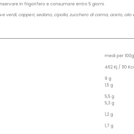
servare in frigorifero e consumare entro 5 giorni.
e verdi, capperi, sedano, cipolla, zucchero di canna, aceto, olio ex
medi per 100g
462 Kj / 110 Kc
9 g
1,5 g
5,5 g
5,3 g
1,2 g
1,7 g