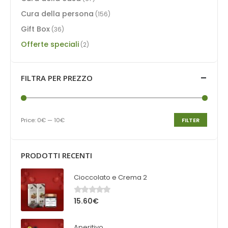
Cura della persona
(156)
Gift Box
(36)
Offerte speciali
(2)
FILTRA PER PREZZO
Price:
0€
—
10€
FILTER
PRODOTTI RECENTI
Cioccolato e Crema 2
15.60
€
0
out of 5
Aperitivo