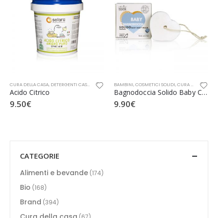
CURA DELLA CASA
,
DETERGENTI CASA
,
OFFERTE SPECIALI
BAMBINI
,
OFFICINA NATURAE
,
COSMETICI SOLIDI
,
CURA DELLA PERSONA
Acido Citrico
Bagnodoccia Solido Baby CO.SO.
9.50
€
9.90
€
CATEGORIE
Alimenti e bevande
(174)
Bio
(168)
Brand
(394)
Cura della casa
(67)