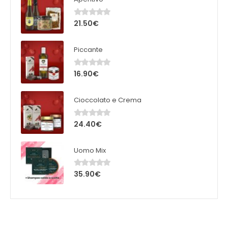
21.50
€
0
out of 5
Piccante
16.90
€
0
out of 5
Cioccolato e Crema
24.40
€
0
out of 5
Uomo Mix
35.90
€
0
out of 5