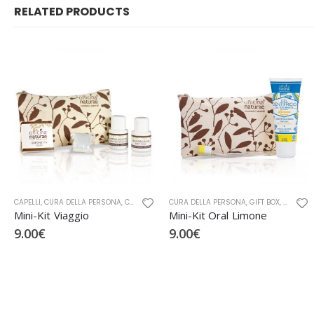
RELATED PRODUCTS
-20%
AE
VISO
,
GIFT BOX
CURA DELLA PERSONA
,
IGIENE E CURA CORPO
,
GIFT BOX
,
,
GIFT BOX
IGIENE E CURA CORPO
,
OFFICINA NATURAE
,
IGIENE ORALE
CURA DELLA PERSONA
,
,
OFFICINA NATURAE
OFFICINA NATURAE
,
CURA DELLA PERSONA BIO
Mini-Kit Oral Limone
Mini-Kit Protezione Alta
9.00
€
18.08
€
22.60
€