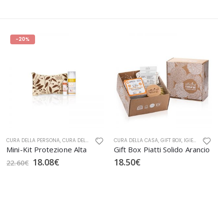
CURA DELLA CASA
,
GIFT BOX
,
OFFICINA NATURAE
,
GIFT BOX
,
IGIENE CASA BIO
,
SOLARI
ACCESSORI ECOLOGICI
,
OFFICINA NATURAE
,
PIATTI
,
CURA DELLA CASA
Gift Box Piatti Solido Arancio
Gift Box Scarpe Perfette
18.50
€
18.90
€