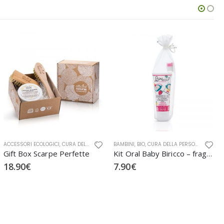
,
GIFT BOX
BAMBINI
,
OFFICINA NATURAE
,
BIO
,
CURA DELLA PERSONA
,
CURA DELLA PERSONA BIO
GIFT BOX
,
GIFT BOX
,
IGIENE OR
Kit Oral Baby Biricco – fragola
Uomo Barba
7.90
€
22.40
€