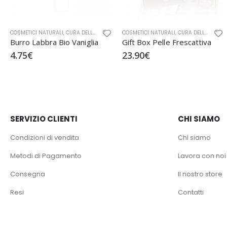
RAE
 ORALE
,
COSMETICI NATURALI
SOLARI
,
OFFICINA NATURAE
,
CURA DELLA PERSONA
,
COSMETICI NATURALI
CURA DELLA PERSONA BIO
,
CURA DELLA PERSONA
,
OFFICINA NA
Burro Labbra Bio Vaniglia
Gift Box Pelle Frescattiva
4.75
€
23.90
€
SERVIZIO CLIENTI
CHI SIAMO
Condizioni di vendita
Chi siamo
Metodi di Pagamento
Lavora con noi
Consegna
Il nostro store
Resi
Contatti