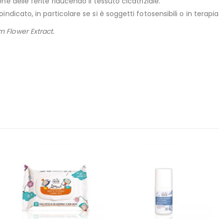
ne delle ferite riducendo il tessuto cicatriziale.
indicato, in particolare se si è soggetti fotosensibili o in terapi
 Flower Extract.