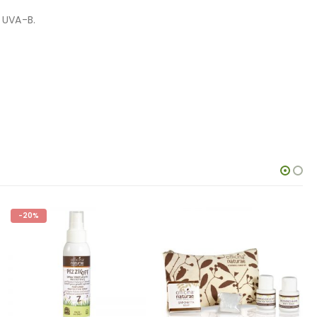
a UVA-B.
-20%