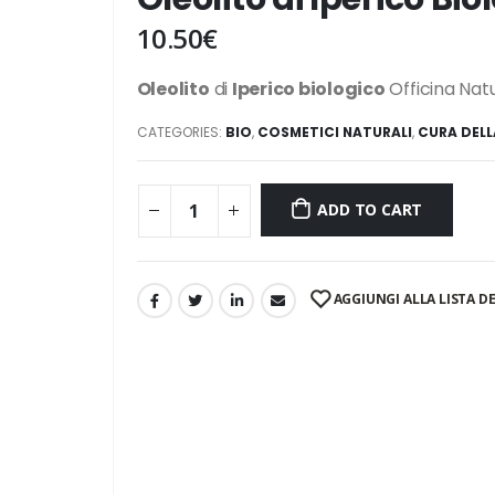
10.50
€
Oleolito
di
Iperico biologico
Officina Nat
CATEGORIES:
BIO
,
COSMETICI NATURALI
,
CURA DELL
ADD TO CART
AGGIUNGI ALLA LISTA DE