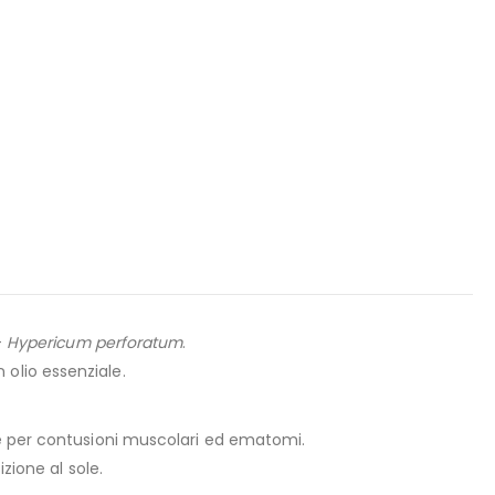
–
Hypericum perforatum
.
n olio essenziale.
he per contusioni muscolari ed ematomi.
zione al sole.