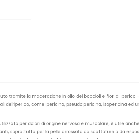
to tramite la macerazione in olio dei boccioli e fiori di Iperico 
rali dell’iperico, come ipericina, pseudoipericina, isopericina ed u
ilizzato per dolori di origine nervosa e muscolare, è utile anc
nti, soprattutto per la pelle arrossata da scottature o da esposi