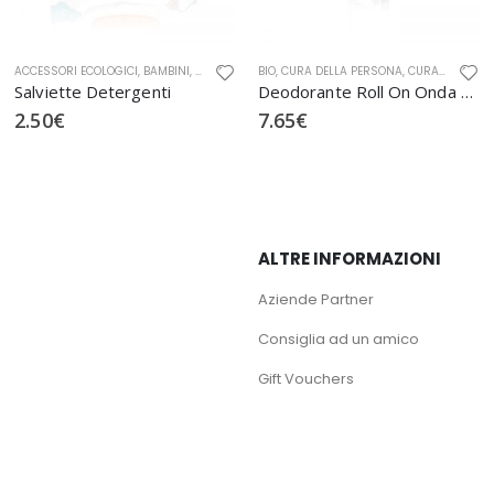
TURAE
,
ACCESSORI ECOLOGICI
CURA DELLA PERSONA BIO
,
BAMBINI
,
CURA VISO
,
CURA DELLA PERSONA
,
GIFT BOX
BIO
,
,
CURA DELLA PERSONA
IGIENE E CURA CORPO
,
OFFICINA NATURAE
,
,
CURA DELLA PERSONA BIO
OFFICINA NAT
Salviette Detergenti
Deodorante Roll On Onda Marina
2.50
€
7.65
€
ALTRE INFORMAZIONI
Aziende Partner
Consiglia ad un amico
Gift Vouchers