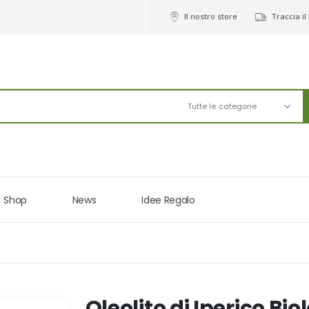
Il nostro store
Traccia il
Tutte le categorie
Shop
News
Idee Regalo
Oleolito di Iperico Bio