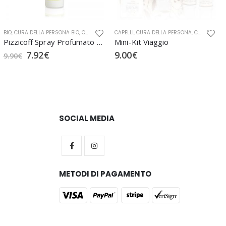
URAE
BIO
,
CURA DELLA PERSONA BIO
,
DEODORANTI
,
OFFICINA NATURAE
,
OFFICINA NATURAE
CAPELLI
,
PREVENZIONI INSETTI
,
CURA DELLA PERSONA
,
CURA DELLA PERSONA BIO
Pizzicoff Spray Profumato Protettivo
Mini-Kit Viaggio
7.92
€
9.00
€
9.90
€
SOCIAL MEDIA
METODI DI PAGAMENTO