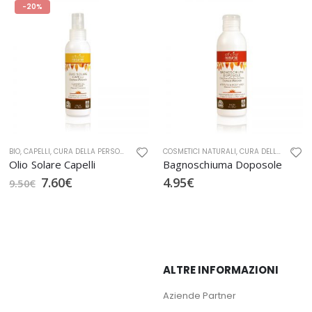
-20%
TURAE
BIO
,
,
SOLARI
CAPELLI
,
OFFICINA NATURAE
,
CURA DELLA PERSONA
,
SOLARI
,
CURA DELLA PERSONA BIO
COSMETICI NATURALI
,
OFFICINA NATURAE
,
CURA DELLA PERSONA
,
SOL
Olio Solare Capelli
Bagnoschiuma Doposole
7.60
€
4.95
€
9.50
€
ALTRE INFORMAZIONI
Aziende Partner