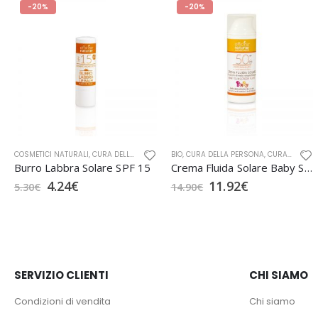
-20%
-20%
NA NATURAE
COSMETICI NATURALI
,
SOLARI
,
OFFICINA NATURAE
,
CURA DELLA PERSONA
,
SOLARI
,
BIO
CURA DELLA PERSONA BIO
,
CURA DELLA PERSONA
,
,
CURA DELLA PERSONA BIO
OFFICINA NA
Burro Labbra Solare SPF 15
Crema Fluida Solare Baby SPF 50 Airless
4.24
€
11.92
€
5.30
€
14.90
€
SERVIZIO CLIENTI
CHI SIAMO
Condizioni di vendita
Chi siamo