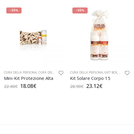
-20%
-20%
LLA PERSONA BIO
CURA DELLA PERSONA
,
GIFT BOX
,
CURA DELLA PERSONA BIO
,
OFFICINA NATURAE
,
CURA DELLA PERSONA
SOLARI
,
GIFT BOX
,
OFFICINA NATURAE
,
GIFT BOX
,
IGIENE E
,
SOLARI
Mini-Kit Protezione Alta
Kit Solare Corpo 15
18.08
€
23.12
€
22.60
€
28.90
€