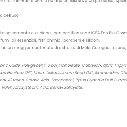
e filtri minerali, e perciò ha una consistenza un pò densa. App
a dell’uso.
matologicamente e al nichel, con certificazione ICEA Eco Bio Cosme
 oli essenziali, filtri chimici, parabeni e siliconi.
ess ha un maggior contenuto di estratto di Mela Cotogna italiana
Zinc Oxide, Polyglyceryl-3 polyricinoleate, Caprylic/Capric Trigly
Cocos Nucifera Oil*, Linum Usitatissimum Seed Oil*, Simmondsia Ch
l, Alumina, Stearic Acid, Tocopherol, Pyrus Cydonia Fruit Extra
 Polyhydroxystearic Acid, Benzyl Salicylate.