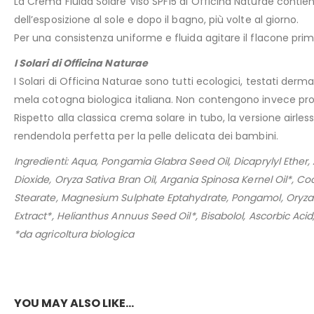
La Crema Fluida Solare Viso SPF15 di Officina Naturae contien
dell’esposizione al sole e dopo il bagno, più volte al giorno.
Per una consistenza uniforme e fluida agitare il flacone prim
I Solari di Officina Naturae
I Solari di Officina Naturae sono tutti ecologici, testati der
mela cotogna biologica italiana. Non contengono invece profumi,
Rispetto alla classica crema solare in tubo, la versione airl
rendendola perfetta per la pelle delicata dei bambini.
Ingredienti: Aqua, Pongamia Glabra Seed Oil, Dicaprylyl Ether, 
Dioxide, Oryza Sativa Bran Oil, Argania Spinosa Kernel Oil*, 
Stearate, Magnesium Sulphate Eptahydrate, Pongamol, Oryzano
Extract*, Helianthus Annuus Seed Oil*, Bisabolol, Ascorbic Acid,
*da agricoltura biologica
YOU MAY ALSO LIKE…