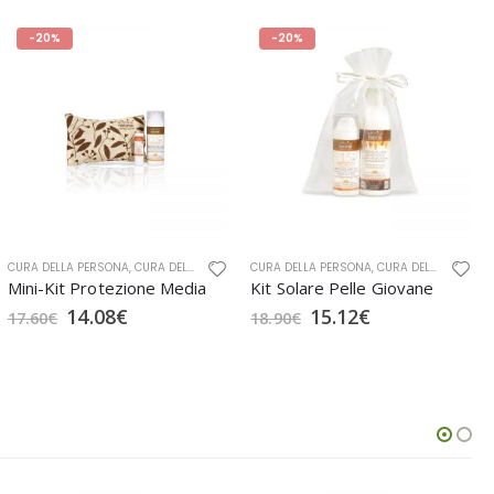
-20%
-20%
 CURA CORPO
CURA DELLA PERSONA
,
OFFICINA NATURAE
,
CURA DELLA PERSONA BIO
,
SOLARI
CURA DELLA PERSONA
,
GIFT BOX
,
OFFICINA NATURAE
,
CURA DELLA PERSONA BIO
,
SOLARI
Mini-Kit Protezione Media
Kit Solare Pelle Giovane
14.08
€
15.12
€
17.60
€
18.90
€