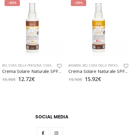
-20%
-20%
ARI
,
BIO
CURA DELLA PERSONA BIO
,
CURA DELLA PERSONA
,
,
CURA DELLA PERSONA BIO
IGIENE E CURA CORPO
BAMBINI
,
OFFICINA NATURAE
,
,
BIO
OFFICINA NATURAE
,
CURA DELLA PERSONA
,
SOLARI
,
SOLARI
,
CURA D
Crema Solare Naturale SPF 15 in Bioplastica
Crema Solare Naturale SPF 50 in Bioplastica
12.72
€
15.92
€
15.90
€
19.90
€
SOCIAL MEDIA