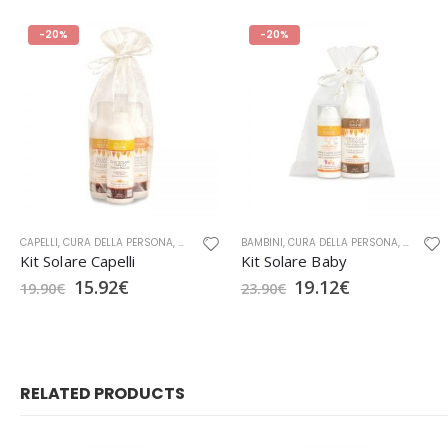
-20%
-20%
CAPELLI
,
CURA DELLA PERSONA
,
GIFT BOX
,
OFFICINA NATURAE
BAMBINI
,
CURA DELLA PERSONA
,
SOLARI
,
CURA DE
Kit Solare Capelli
Kit Solare Baby
15.92
€
19.12
€
19.90
€
23.90
€
RELATED PRODUCTS