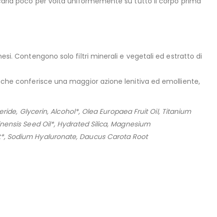
licarla poco per volta uniformemente su tutto il corpo prima
si. Contengono solo filtri minerali e vegetali ed estratto di
, che conferisce una maggior azione lenitiva ed emolliente,
ceride,
Glycerin
, Alcohol*, Olea Europaea Fruit Oil, Titanium
inensis Seed Oil*, Hydrated Silica, Magnesium
ct*, Sodium Hyaluronate, Daucus Carota Root