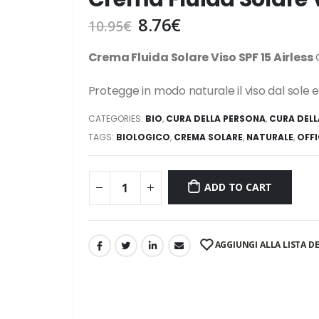
8.76
€
10.95
€
Crema Fluida Solare Viso SPF 15 Airless
O
Protegge in modo naturale il viso dal sole
CATEGORIES:
BIO
,
CURA DELLA PERSONA
,
CURA DELL
TAGS:
BIOLOGICO
,
CREMA SOLARE
,
NATURALE
,
OFFI
ADD TO CART
AGGIUNGI ALLA LISTA DE