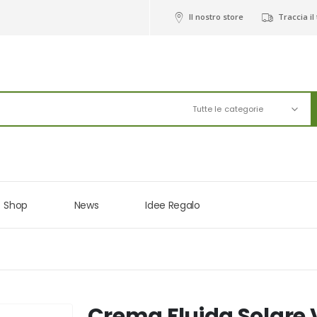
Il nostro store
Traccia il
Tutte le categorie
Shop
News
Idee Regalo
Crema Fluida Solare V